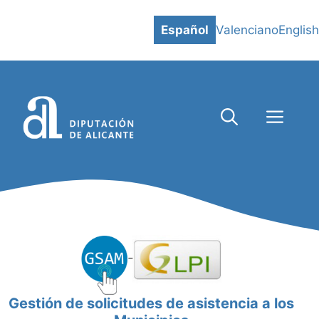
Saltar
al
Español
Valenciano
English
contenido
ME
Gestión de solicitudes de asistencia a los